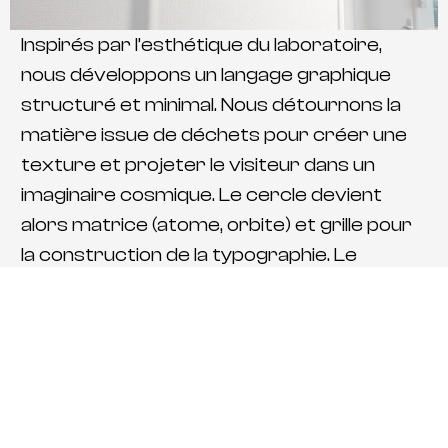
Inspirés par l’esthétique du laboratoire,
nous développons un langage graphique
structuré et minimal. Nous détournons la
matière issue de déchets pour créer une
texture et projeter le visiteur dans un
imaginaire cosmique. Le cercle devient
alors matrice (atome, orbite) et grille pour
la construction de la typographie. Le
vocabulaire formel s’appuie sur des
compositions modulaires, des jeux
d’échelles et des structures orbitales. À la
manière d’un tableau périodique des
éléments, nous concevons une vitrine
d’échantillons. En collaboration étroite