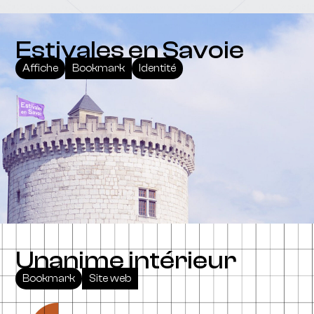
Estivales en Savoie
Affiche
Bookmark
Identité
Unanime intérieur
Bookmark
Site web