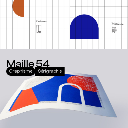
Maille 54
Graphisme
Sérigraphie