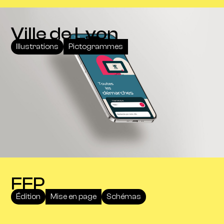
Ville de Lyon
Illustrations
Pictogrammes
FFP
Édition
Mise en page
Schémas