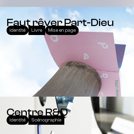
Faut rêver Part-Dieu
Identité
Livre
Mise en page
Centre R&D
Identité
Scénographie