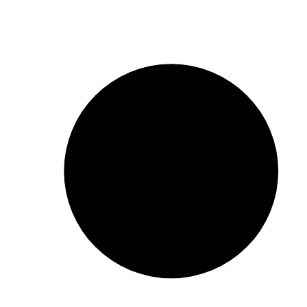
Tous
Identités visuelles
Supports imprimés
Interfaces digitales
Animations
Espaces
Nous
accompagnons
les
marques,
institutions,
associations,
artistes et