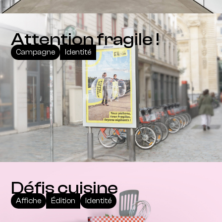
Attention fragile !
Campagne
Identité
Défis cuisine
Affiche
Édition
Identité