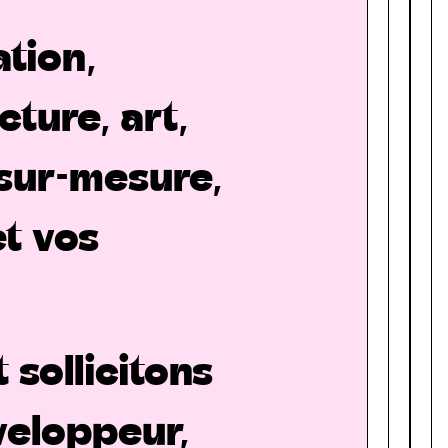
ation,
ture, art,
sur-mesure,
et vos
sollicitons
eloppeur,