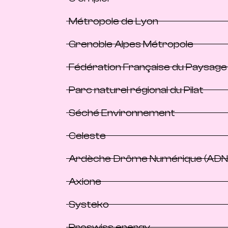
Métropole de Lyon
Grenoble Alpes Métropole
Fédération Française du Paysage
Parc naturel régional du Pilat
Séché Environnement
Celeste
Ardèche Drôme Numérique (ADN
Axione
Systeko
Proswiss energy