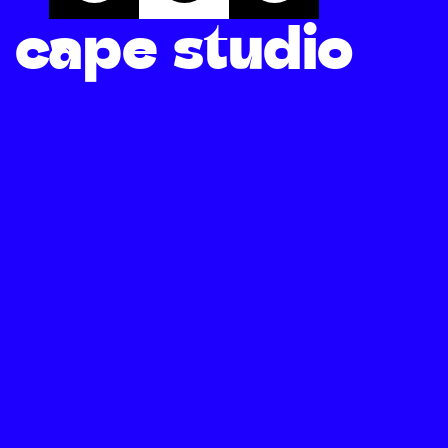
cape studio
ante sur la matière 
ité.
es
Supports imprimés
Interf