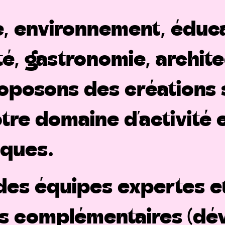
re, environnement, éduc
é, gastronomie, architec
oposons des créations 
tre domaine d’activité 
iques.
es équipes expertes et 
 complémentaires (dév