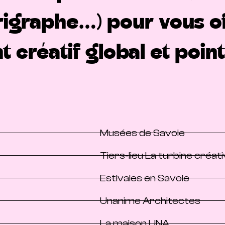
igraphe…) pour vous of
réatif global et pointi
Musées de Savoie
Tiers-lieu La turbine créat
Estivales en Savoie
Unanime Architectes
La maison UNA