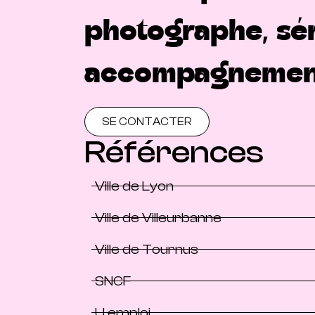
photographe, sér
accompagnement c
SE CONTACTER
Références
Ville de Lyon
Ville de Villeurbanne
Ville de Tournus
SNCF
U emploi