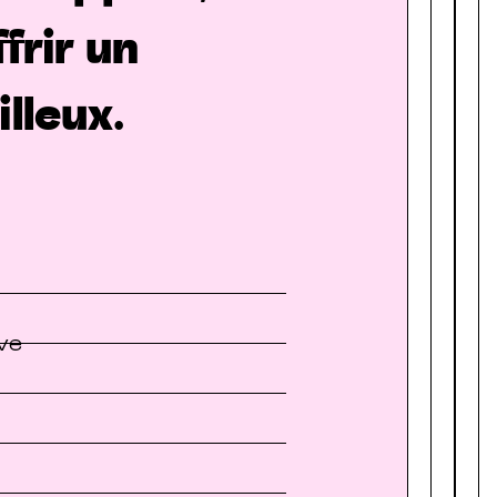
frir un
lleux.
ive