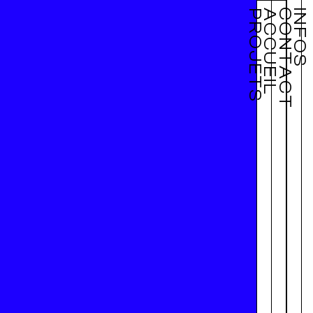
CONTACT
INFOS
PROJETS
ACCUEIL
 Studio
est
us œuvrons à
ue en
r la
mes