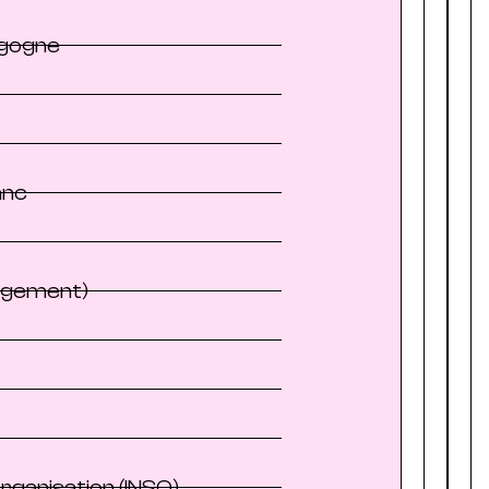
rgogne
anc
Logement)
rganisation (INSO)