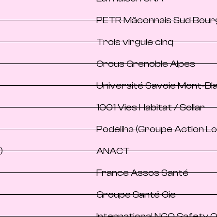
PETR Mâconnais Sud Bou
Trois virgule cinq
Crous Grenoble Alpes
Université Savoie Mont-Bl
1001 Vies Habitat / Sollar
Podeliha (Groupe Action 
)
ANACT
France Assos Santé
Groupe Santé Cie
International NGO Safety O